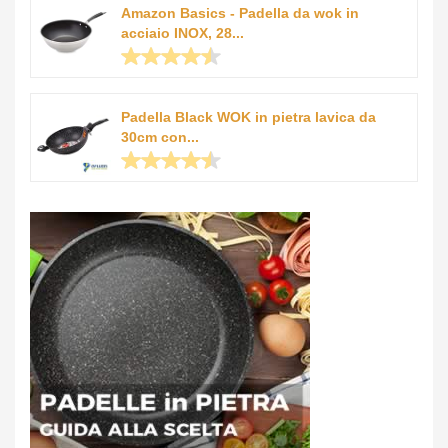
Amazon Basics - Padella da wok in
acciaio INOX, 28...
Padella Black WOK in pietra lavica da
30cm con...