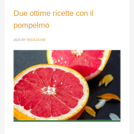
Due ottime ricette con il
pompelmo
2020
BY
REDAZIONE