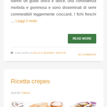
hanno un gusto unico e dolce, una consistenza
morbida e gommosa e sono disseminati di semi
commestibili leggermente croccanti. I fichi freschi
…
Leggi il resto
READ MORE
PUBLISHED IN
DOLCI E DESSERT
,
RICETTE
NO COMMENTS
Ricetta crepes
2018
BY
CARLO