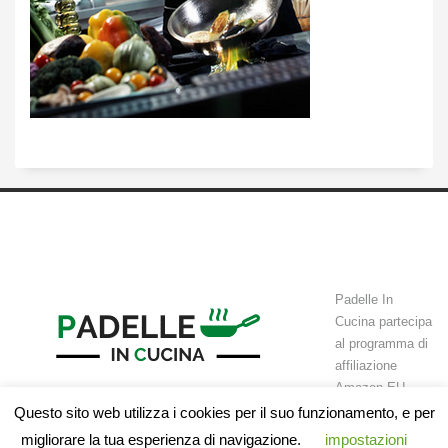
Padelle In
Cucina partecipa
al programma di
affiliazione
Amazon EU
Associates Programme, un programma di affiliazione che permette a
Questo sito web utilizza i cookies per il suo funzionamento, e per
siti web di guadagnare attraverso commissioni tramite l’advertising e il
migliorare la tua esperienza di navigazione.
impostazioni