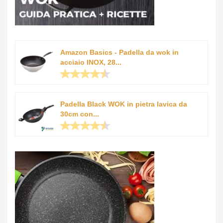
Amazon Basics - Padella da wok in
acciaio INOX, 28...
Padella Black WOK in pietra lavica da
30cm con...