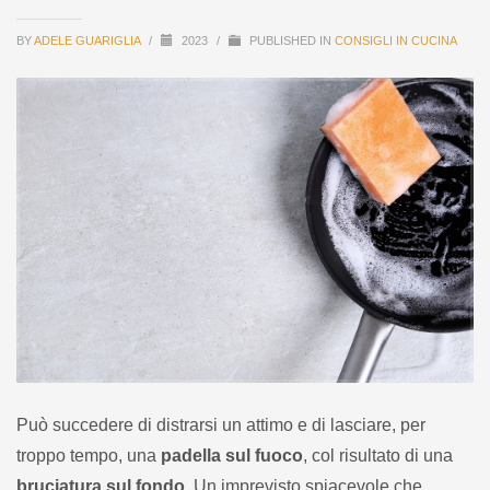
BY
ADELE GUARIGLIA
/
2023
/
PUBLISHED IN
CONSIGLI IN CUCINA
Può succedere di distrarsi un attimo e di lasciare, per
troppo tempo, una
padella sul fuoco
, col risultato di una
bruciatura sul fondo
. Un imprevisto spiacevole che