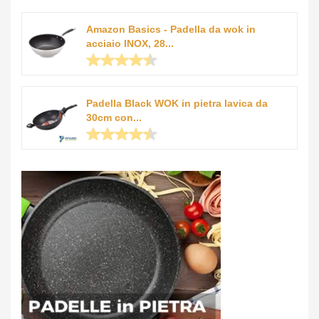
Amazon Basics - Padella da wok in
acciaio INOX, 28...
Padella Black WOK in pietra lavica da
30cm con...