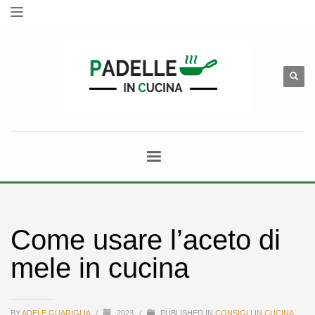
Come usare l’aceto di
mele in cucina
BY
ADELE GUARIGLIA
/
2023
/
PUBLISHED IN
CONSIGLI IN CUCINA