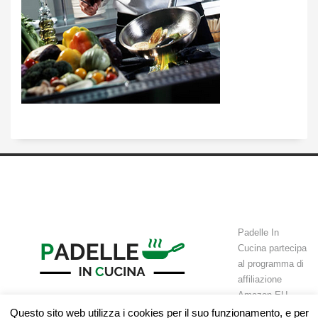
Padelle In
Cucina partecipa
al programma di
affiliazione
Amazon EU
Associates Programme, un programma di affiliazione che permette a
Questo sito web utilizza i cookies per il suo funzionamento, e per