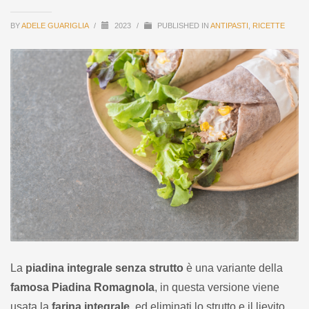
BY
ADELE GUARIGLIA
/
2023
/
PUBLISHED IN
ANTIPASTI
,
RICETTE
La
piadina integrale senza strutto
è una variante della
famosa Piadina Romagnola
, in questa versione viene
usata la
farina integrale
, ed eliminati lo strutto e il lievito.