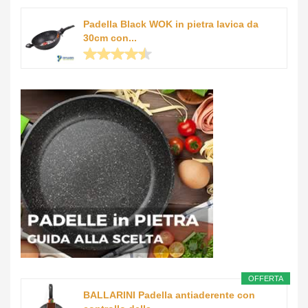
Padella Black WOK in pietra lavica da
30cm con...
OFFERTA
BALLARINI Padella antiaderente con