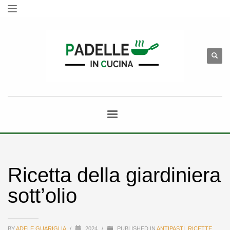
Ricetta della giardiniera
sott’olio
BY
ADELE GUARIGLIA
/
2024
/
PUBLISHED IN
ANTIPASTI
,
RICETTE