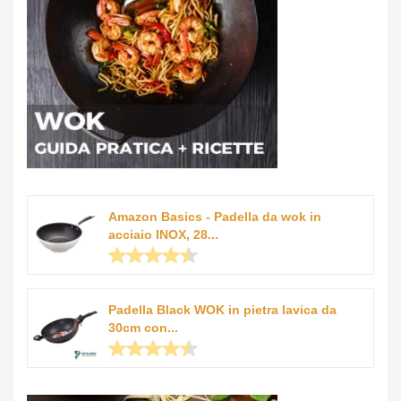
Amazon Basics - Padella da wok in
acciaio INOX, 28...
Padella Black WOK in pietra lavica da
30cm con...