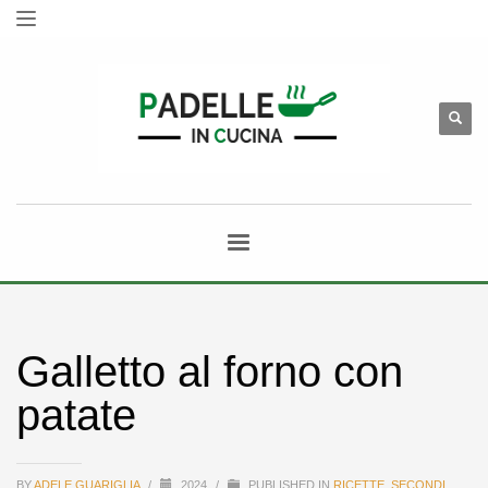
Galletto al forno con
patate
BY
ADELE GUARIGLIA
/
2024
/
PUBLISHED IN
RICETTE
,
SECONDI