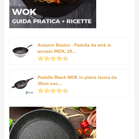
Amazon Basics - Padella da wok in
acciaio INOX, 28...
Padella Black WOK in pietra lavica da
30cm con...