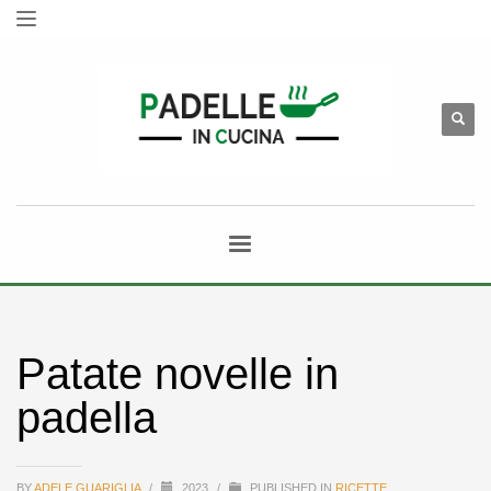
Patate novelle in
padella
BY
ADELE GUARIGLIA
/
2023
/
PUBLISHED IN
RICETTE