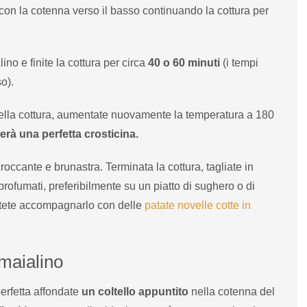
con la cotenna verso il basso continuando la cottura per
no e finite la cottura per circa
40 o 60 minuti
(i tempi
o).
ella cottura, aumentate nuovamente la temperatura a 180
erà una perfetta crosticina.
occante e brunastra. Terminata la cottura, tagliate in
 profumati, preferibilmente su un piatto di sughero o di
otete accompagnarlo con delle
patate novelle cotte in
 maialino
perfetta affondate
un coltello appuntito
nella cotenna del