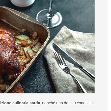
izione culinaria sarda,
nonché uno dei più conosciuti.