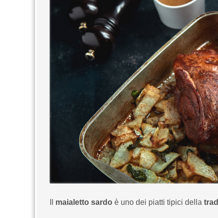
Il
maialetto sardo
è uno dei piatti tipici della
trad