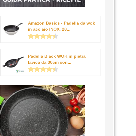
Amazon Basics - Padella da wok
in acciaio INOX, 28...
Padella Black WOK in pietra
lavica da 30cm con...