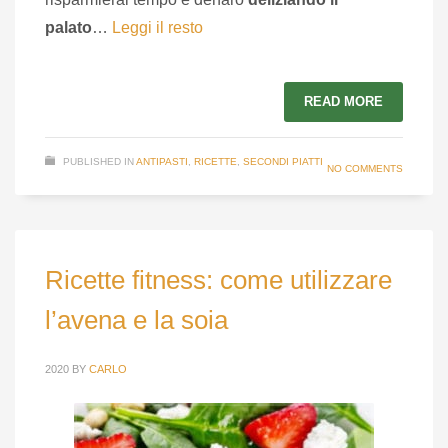
palato
…
Leggi il resto
READ MORE
PUBLISHED IN
ANTIPASTI
,
RICETTE
,
SECONDI PIATTI
NO COMMENTS
Ricette fitness: come utilizzare
l’avena e la soia
2020
BY
CARLO