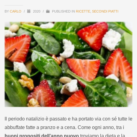
BY
CARLO
/
2020
/
PUBLISHED IN
RICETTE
,
SECONDI PIATTI
Il periodo natalizio è passato e ha portato via con sé tutte le
abbuffate fatte a pranzo e a cena. Come ogni anno, tra i
buoni propositi dell’anno nuovo
troviamo la dieta e la