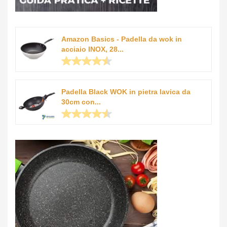
Amazon Basics - Padella da wok in
acciaio INOX, 28...
Padella Black WOK in pietra lavica da
30cm con...