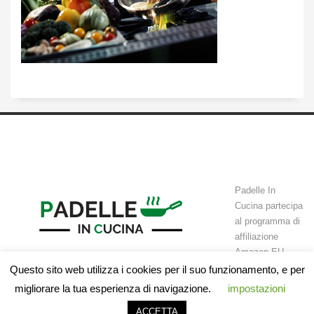
Padelle In
Cucina partecipa
al programma di
affiliazione
Amazon EU
Associates Programme, un programma di affiliazione che permette a
Questo sito web utilizza i cookies per il suo funzionamento, e per
siti web di guadagnare attraverso commissioni tramite l’advertising e il
migliorare la tua esperienza di navigazione.
impostazioni
linking ad Amazon.it © 2017. All rights reserved.
ACCETTA