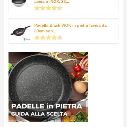
acciaio INOX, 28...
Padella Black WOK in pietra lavica da
30cm con...