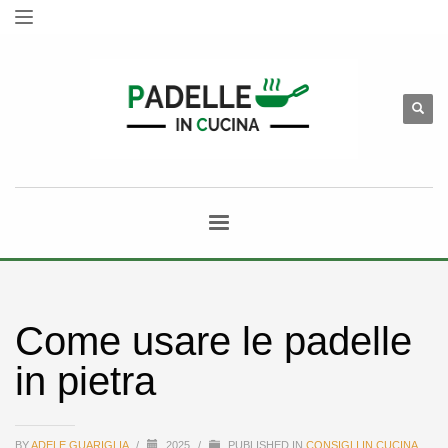
Come usare le padelle
in pietra
BY
ADELE GUARIGLIA
/
2025
/
PUBLISHED IN
CONSIGLI IN CUCINA