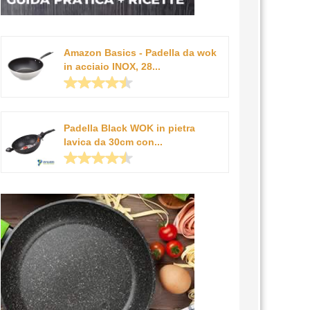
Amazon Basics - Padella da wok
in acciaio INOX, 28...
Padella Black WOK in pietra
lavica da 30cm con...