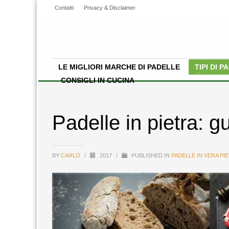
Contatti
Privacy & Disclaimer
LE MIGLIORI MARCHE DI PADELLE
TIPI DI 
CONSIGLI IN CUCINA
Padelle in pietra: gu
BY
CARLO
/
2017
/
PUBLISHED IN
PADELLE IN VERA PI