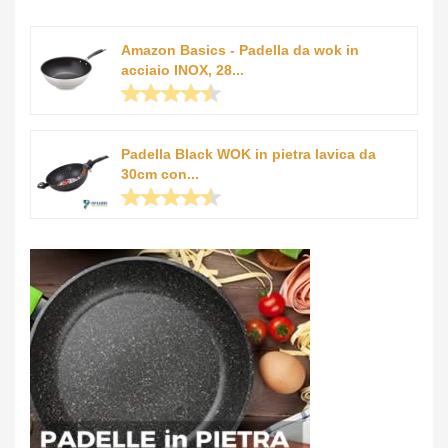
Amazon Basics - Padella da wok in
acciaio INOX, 28...
Padella Black WOK in pietra lavica da
30cm con...