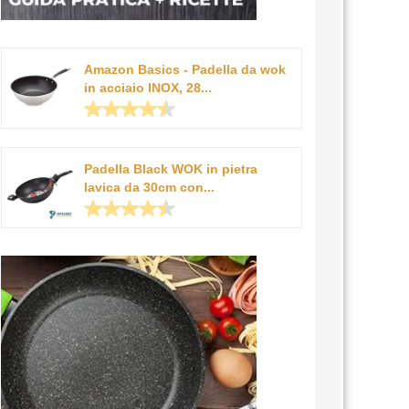
Amazon Basics - Padella da wok
in acciaio INOX, 28...
Padella Black WOK in pietra
lavica da 30cm con...