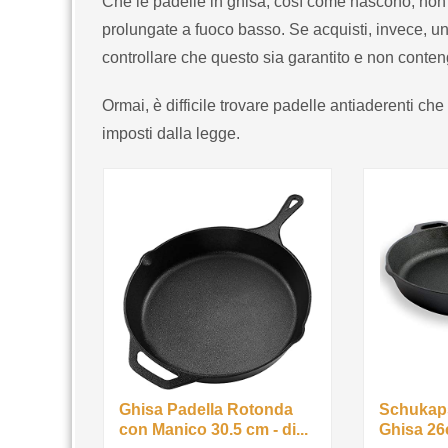
Che le padelle in ghisa, così come nascono, non 
prolungate a fuoco basso. Se acquisti, invece, un
controllare che questo sia garantito e non conten
Ormai, è difficile trovare padelle antiaderenti che 
imposti dalla legge.
Ghisa Padella Rotonda
Schukaps
con Manico 30.5 cm - di...
Ghisa 26