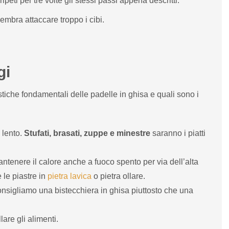
ipeti per tre volte gli stessi passi appena descritti.
sembra attaccare troppo i cibi.
gi
tiche fondamentali delle padelle in ghisa e quali sono i
 lento.
Stufati, brasati, zuppe e minestre
saranno i piatti
ntenere il calore anche a fuoco spento per via dell’alta
le piastre in
pietra lavica
o pietra ollare.
consigliamo una bistecchiera in ghisa piuttosto che una
are gli alimenti.