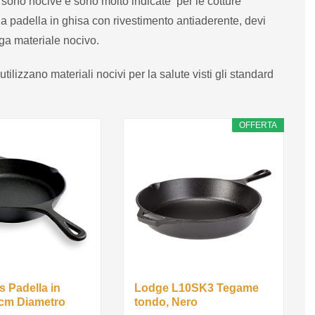
sono nocive e sono molto indicate per le cotture
a padella in ghisa con rivestimento antiaderente, devi
ga materiale nocivo.
utilizzano materiali nocivi per la salute visti gli standard
OFFERTA
 Padella in
Lodge L10SK3 Tegame
cm Diametro
tondo, Nero