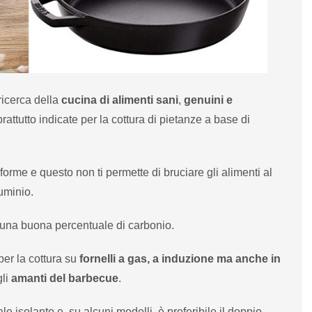
ricerca della
cucina di alimenti
sani
,
genuini e
prattutto indicate per la cottura di pietanze a base di
orme e questo non ti permette di bruciare gli alimenti al
uminio.
 una buona percentuale di carbonio.
per la cottura su
fornelli a gas, a induzione ma anche in
gli
amanti del barbecue
.
e isolante e, su alcuni modelli, è preferibile il doppio