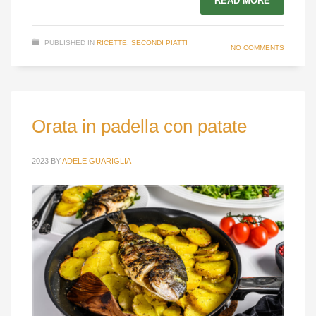
READ MORE
PUBLISHED IN
RICETTE
,
SECONDI PIATTI
NO COMMENTS
Orata in padella con patate
2023
BY
ADELE GUARIGLIA