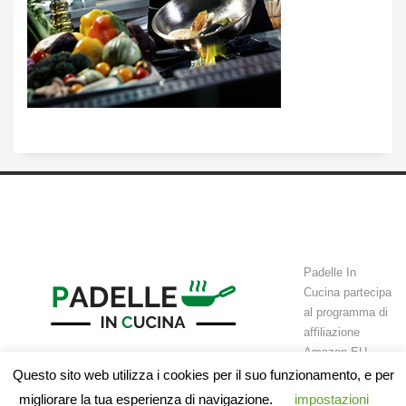
Padelle In
Cucina partecipa
al programma di
affiliazione
Amazon EU
Associates Programme, un programma di affiliazione che permette a
Questo sito web utilizza i cookies per il suo funzionamento, e per
siti web di guadagnare attraverso commissioni tramite l’advertising e il
migliorare la tua esperienza di navigazione.
impostazioni