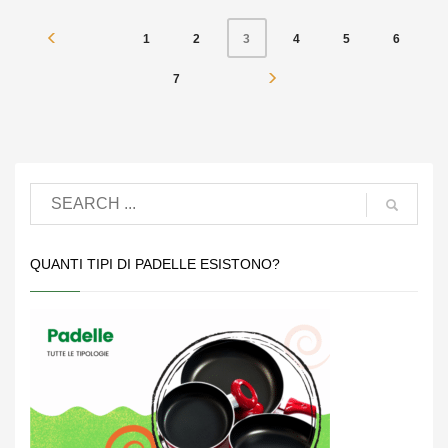
1
2
4
5
6
3
7
QUANTI TIPI DI PADELLE ESISTONO?