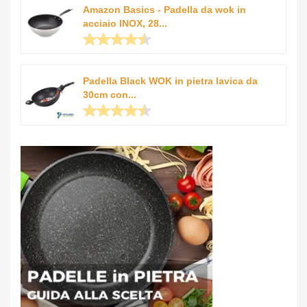
Amazon Basics - Padella da wok in
acciaio INOX, 28...
Padella Black WOK in pietra lavica da
30cm con...