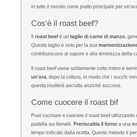
in tutto il mondo come piatto principale per un’o
Cos’è il roast beef?
Il
roast beef
è un
taglio di carne di manzo,
gene
Questo taglio è noto per la sua
marmorizzazion
contribuiscono al sapore e alla tenerezza della c
Il roast beef viene solitamente cotto intero e servi
un’ora
, dopo la cottura, in modo che i succhi veng
questa risulterà asciutta anziché succosa.
Come cuocere il roast bif
Puoi cucinare e cuocere il roast beef utilizzando d
padella sui fornelli.
Preriscalda il forno
a una tem
tempo indicato dalla ricetta. Questo metodo ti pe