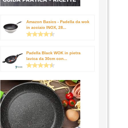
Amazon Basics - Padella da wok
in acciaio INOX, 28...
Padella Black WOK in pietra
lavica da 30cm con...