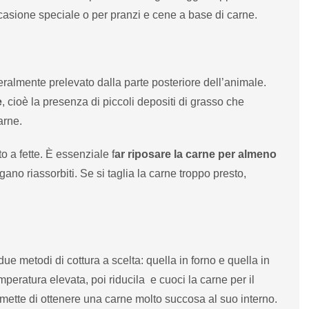
ccasione speciale o per pranzi e cene a base di carne.
ralmente prelevato dalla parte posteriore dell’animale.
e
, cioè la presenza di piccoli depositi di grasso che
arne.
to a fette. È essenziale f
ar riposare la carne per almeno
ano riassorbiti. Se si taglia la carne troppo presto,
ue metodi di cottura a scelta: quella in forno e quella in
peratura elevata, poi riducila e cuoci la carne per il
rmette di ottenere una carne molto succosa al suo interno.