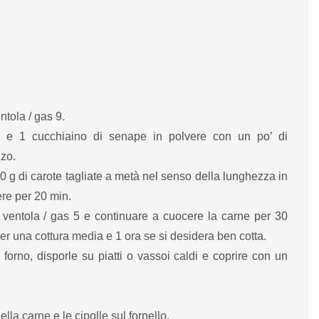
ntola / gas 9.
a e 1 cucchiaino di senape in polvere con un po’ di
nzo.
500 g di carote tagliate a metà nel senso della lunghezza in
ere per 20 min.
 ventola / gas 5 e continuare a cuocere la carne per 30
er una cottura media e 1 ora se si desidera ben cotta.
forno, disporle su piatti o vassoi caldi e coprire con un
ella carne e le cipolle sul fornello.