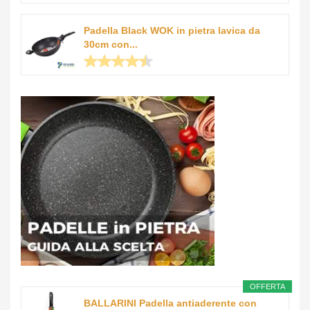
Padella Black WOK in pietra lavica da
30cm con...
OFFERTA
BALLARINI Padella antiaderente con