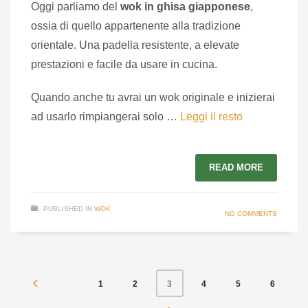
Oggi parliamo del
wok in ghisa giapponese
,
ossia di quello appartenente alla tradizione
orientale. Una padella resistente, a elevate
prestazioni e facile da usare in cucina.
Quando anche tu avrai un wok originale e inizierai
ad usarlo rimpiangerai solo …
Leggi il resto
READ MORE
PUBLISHED IN
WOK
NO COMMENTS
1
2
4
5
6
3