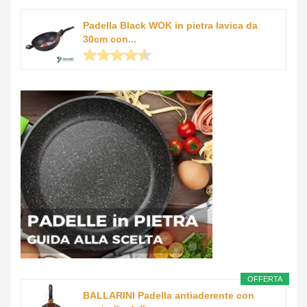
Padella Black WOK in pietra lavica da
30cm con...
OFFERTA
BALLARINI Padella antiaderente con