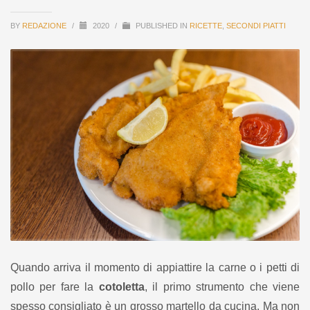
BY
REDAZIONE
/
2020
/
PUBLISHED IN
RICETTE
,
SECONDI PIATTI
Quando arriva il momento di appiattire la carne o i petti di
pollo per fare la
cotoletta
, il primo strumento che viene
spesso consigliato è un grosso martello da cucina. Ma non